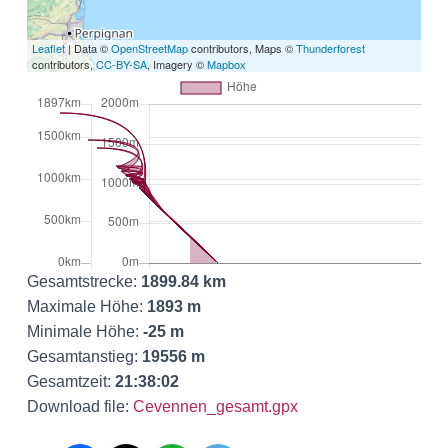
Leaflet
| Data ©
OpenStreetMap
contributors, Maps ©
Thunderforest
contributors,
CC-BY-SA
, Imagery ©
Mapbox
Gesamtstrecke:
1899.84 km
Maximale Höhe:
1893 m
Minimale Höhe:
-25 m
Gesamtanstieg:
19556 m
Gesamtzeit:
21:38:02
Download file:
Cevennen_gesamt.gpx