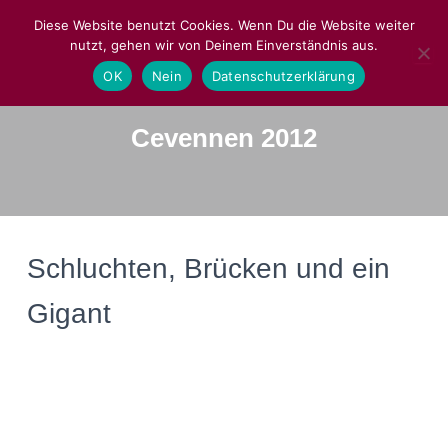
Diese Website benutzt Cookies. Wenn Du die Website weiter
nutzt, gehen wir von Deinem Einverständnis aus.
NAVIGA
OK
Nein
Datenschutzerklärung
Cevennen 2012
Schluchten, Brücken und ein
Gigant
15. Juni – ein paar Kilometer Schweiz
Frankfurt am Main – Genf – Présilly