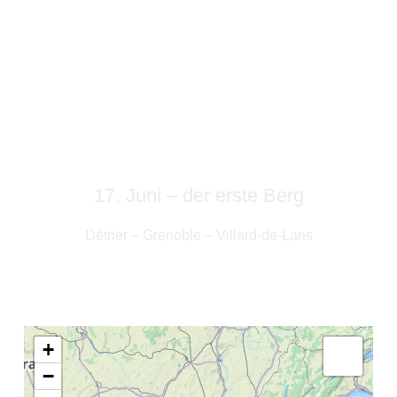
16. Juni – vier ohne Arsch
Présilly – Chambéry – Détrier
17. Juni – der erste Berg
Détrier – Grenoble – Villard-de-Lans
+
−