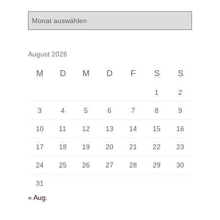
A
r
c
h
August 2026
i
v
M
D
M
D
F
S
S
1
2
3
4
5
6
7
8
9
10
11
12
13
14
15
16
17
18
19
20
21
22
23
24
25
26
27
28
29
30
31
« Aug.