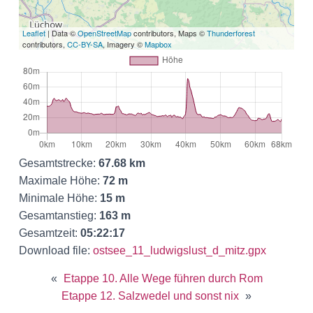
Leaflet
| Data ©
OpenStreetMap
contributors, Maps ©
Thunderforest
contributors,
CC-BY-SA
, Imagery ©
Mapbox
Gesamtstrecke:
67.68 km
Maximale Höhe:
72 m
Minimale Höhe:
15 m
Gesamtanstieg:
163 m
Gesamtzeit:
05:22:17
Download file:
ostsee_11_ludwigslust_d_mitz.gpx
«
Etappe 10. Alle Wege führen durch Rom
Etappe 12. Salzwedel und sonst nix
»