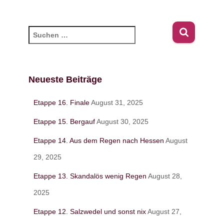
S
u
c
h
e
Neueste Beiträge
n
n
Etappe 16. Finale
August 31, 2025
a
c
Etappe 15. Bergauf
August 30, 2025
h
Etappe 14. Aus dem Regen nach Hessen
August
:
29, 2025
Etappe 13. Skandalös wenig Regen
August 28,
2025
Etappe 12. Salzwedel und sonst nix
August 27,