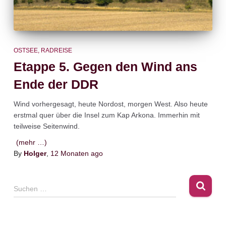
OSTSEE
RADREISE
Etappe 5. Gegen den Wind ans
Ende der DDR
Wind vorhergesagt, heute Nordost, morgen West. Also heute
erstmal quer über die Insel zum Kap Arkona. Immerhin mit
teilweise Seitenwind.
(mehr …)
By
Holger
,
12 Monaten
ago
S
Suchen …
u
c
h