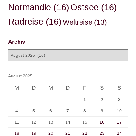
Normandie
(16)
Ostsee
(16)
Radreise
(16)
Weltreise
(13)
Archiv
A
r
c
h
August 2025
i
v
M
D
M
D
F
S
S
1
2
3
4
5
6
7
8
9
10
11
12
13
14
15
16
17
18
19
20
21
22
23
24