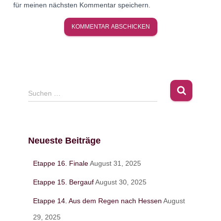
für meinen nächsten Kommentar speichern.
S
Suchen …
u
c
h
e
Neueste Beiträge
n
n
Etappe 16. Finale
August 31, 2025
a
c
Etappe 15. Bergauf
August 30, 2025
h
:
Etappe 14. Aus dem Regen nach Hessen
August
29, 2025