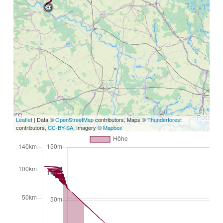
Leaflet
| Data ©
OpenStreetMap
contributors, Maps ©
Thunderforest
contributors,
CC-BY-SA
, Imagery ©
Mapbox