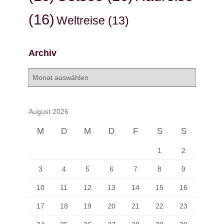
(16)
Weltreise
(13)
Archiv
A
r
c
h
August 2026
i
v
M
D
M
D
F
S
S
1
2
3
4
5
6
7
8
9
10
11
12
13
14
15
16
17
18
19
20
21
22
23