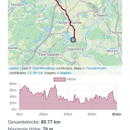
Leaflet
| Data ©
OpenStreetMap
contributors, Maps ©
Thunderforest
contributors,
CC-BY-SA
, Imagery ©
Mapbox
Gesamtstrecke:
80.77 km
Maximale Höhe:
78 m