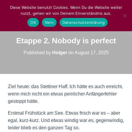
Diese Website benutzt Cookies. Wenn Du die Website weiter
nutzt, gehen wir von Deinem Einverständnis aus.
NAVIGA
OK
Nein
Datenschutzerklärung
Etappe 2. Nobody is perfect
Published by
Holger
on
August 17, 2025
Ziel heute: das Stettiner Haff. Ich hätte es auch erreicht,
wenn mich nicht ein etwas peinlicher Anfängerfehler
gestoppt hätte.
Erstmal Frühstück am See. Etwas frisch war es – aber
egal, kurz-kurz. Und etwas windig war es, gegenwindig,
leider blieb es den ganzen Tag so.