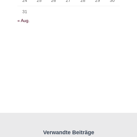
24
25
26
27
28
29
30
31
« Aug.
Verwandte Beiträge