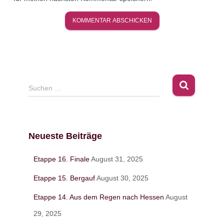
S
Suchen …
u
c
h
e
Neueste Beiträge
n
n
Etappe 16. Finale
August 31, 2025
a
c
Etappe 15. Bergauf
August 30, 2025
h
:
Etappe 14. Aus dem Regen nach Hessen
August
29, 2025