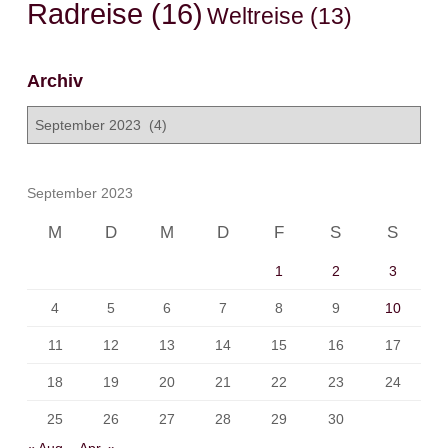
Radreise
(16)
Weltreise
(13)
Archiv
A
r
c
h
September 2023
i
v
M
D
M
D
F
S
S
1
2
3
4
5
6
7
8
9
10
11
12
13
14
15
16
17
18
19
20
21
22
23
24
25
26
27
28
29
30
« Aug.
Apr. »