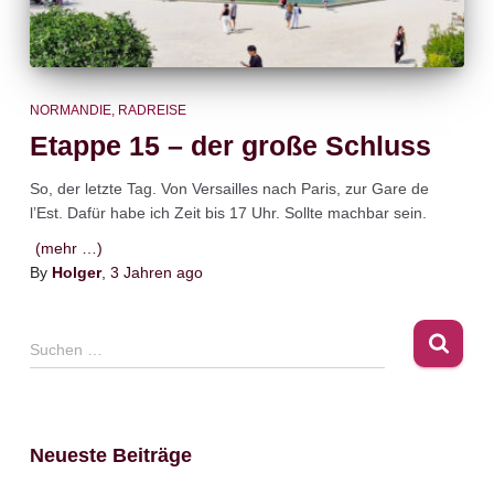
NORMANDIE
RADREISE
Etappe 15 – der große Schluss
So, der letzte Tag. Von Versailles nach Paris, zur Gare de
l’Est. Dafür habe ich Zeit bis 17 Uhr. Sollte machbar sein.
(mehr …)
By
Holger
,
3 Jahren
ago
S
Suchen …
u
c
h
e
Neueste Beiträge
n
n