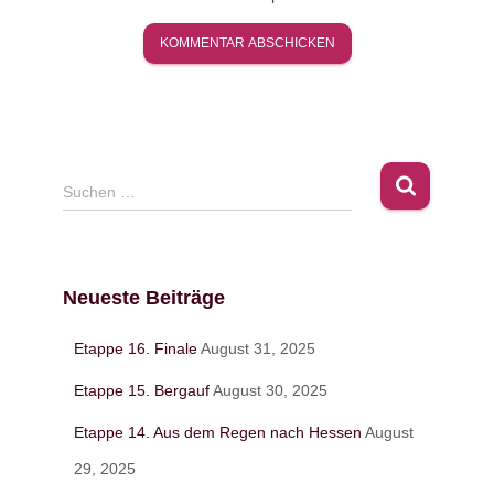
S
Suchen …
u
c
h
e
Neueste Beiträge
n
n
Etappe 16. Finale
August 31, 2025
a
c
Etappe 15. Bergauf
August 30, 2025
h
:
Etappe 14. Aus dem Regen nach Hessen
August
29, 2025