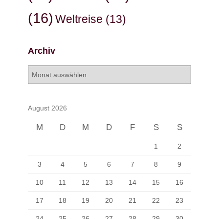
(16)
Weltreise
(13)
Archiv
A
r
c
h
August 2026
i
v
M
D
M
D
F
S
S
1
2
3
4
5
6
7
8
9
10
11
12
13
14
15
16
17
18
19
20
21
22
23
24
25
26
27
28
29
30