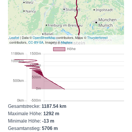
Leaflet
| Data ©
OpenStreetMap
contributors, Maps ©
Thunderforest
contributors,
CC-BY-SA
, Imagery ©
Mapbox
Gesamtstrecke:
1187.54 km
Maximale Höhe:
1292 m
Minimale Höhe:
-13 m
Gesamtanstieg:
5706 m