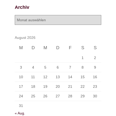
Archiv
A
r
c
h
August 2026
i
v
M
D
M
D
F
S
S
1
2
3
4
5
6
7
8
9
10
11
12
13
14
15
16
17
18
19
20
21
22
23
24
25
26
27
28
29
30
31
« Aug.