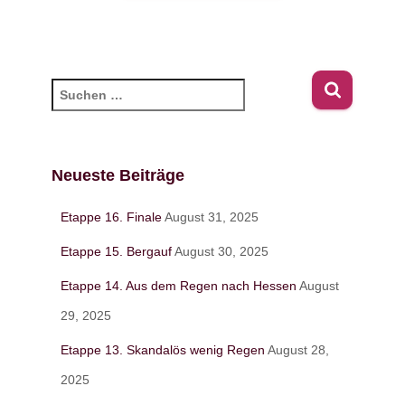
S
u
c
h
e
Neueste Beiträge
n
n
Etappe 16. Finale
August 31, 2025
a
c
Etappe 15. Bergauf
August 30, 2025
h
Etappe 14. Aus dem Regen nach Hessen
August
:
29, 2025
Etappe 13. Skandalös wenig Regen
August 28,
2025