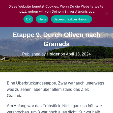
Diese Website benutzt Cookies. Wenn Du die Website weiter
nutzt, gehen wir von Deinem Einverständnis aus.
NAVIGA
OK
Nein
Datenschutzerklärung
Etappe 9. Durch Oliven nach
Granada
Published by
Holger
on
April 13, 2024
Eine Überbrückungsetappe. Zwar war auch unterwegs
was zu sehen, aber über allem stand das Ziel:
Granada.
Am Anfang war das Frühstück. Nicht ganz so früh wie
versprochen, um 8 war noch alles dicht. Kur vor halb