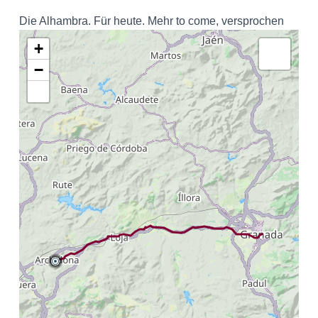
Die Alhambra. Für heute. Mehr to come, versprochen
+
−